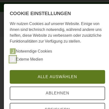
-A
A
A+
COOKIE EINSTELLUNGEN
Wir nutzen Cookies auf unserer Website. Einige von
ihnen sind technisch notwendig, während andere uns
helfen, diese Website zu verbessern oder zusätzliche
Funktionalitäten zur Verfügung zu stellen.
...
STARTSEITE
WALDWÄRTS
Notwendige Cookies
Externe Medien
WALDWÄRTS - Bike 'n' Hike
im Pfälzerwald
ALLE AUSWÄHLEN
ABLEHNEN
Nach 16 Jahren Natursport Opening haben wir uns
für einen Neuanfang entschieden und präsentieren