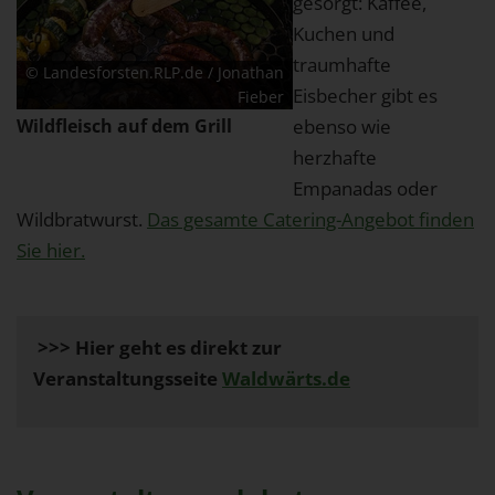
gesorgt: Kaffee,
Kuchen und
traumhafte
© Landesforsten.RLP.de / Jonathan
Eisbecher gibt es
Fieber
Wildfleisch auf dem Grill
ebenso wie
herzhafte
Empanadas oder
Wildbratwurst.
Das gesamte Catering-Angebot finden
Sie hier.
>>> Hier geht es direkt zur
Veranstaltungsseite
Waldwärts.de