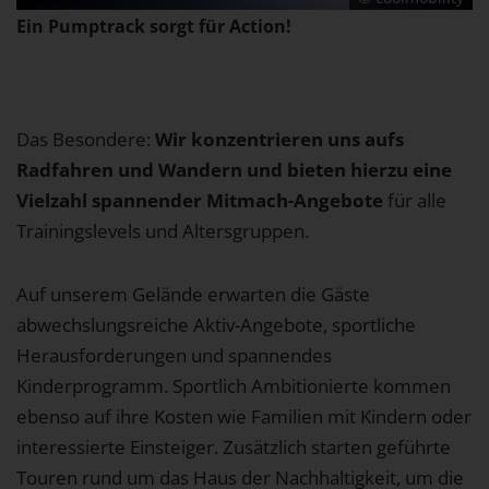
1 Jahr
Ein Pumptrack sorgt für Action!
EXTERNE MEDIEN
Um Inhalte von Videoplattformen und Social Media
Das Besondere:
Wir konzentrieren uns aufs
Plattformen anzeigen zu können, werden von
Radfahren und Wandern und bieten hierzu eine
diesen externen Medien Cookies gesetzt.
Vielzahl spannender Mitmach-Angebote
für alle
Trainingslevels und Altersgruppen.
YouTube
Auf unserem Gelände erwarten die Gäste
Vimeo
abwechslungsreiche Aktiv-Angebote, sportliche
Herausforderungen und spannendes
Kinderprogramm. Sportlich Ambitionierte kommen
ebenso auf ihre Kosten wie Familien mit Kindern oder
interessierte Einsteiger. Zusätzlich starten geführte
Touren rund um das Haus der Nachhaltigkeit, um die