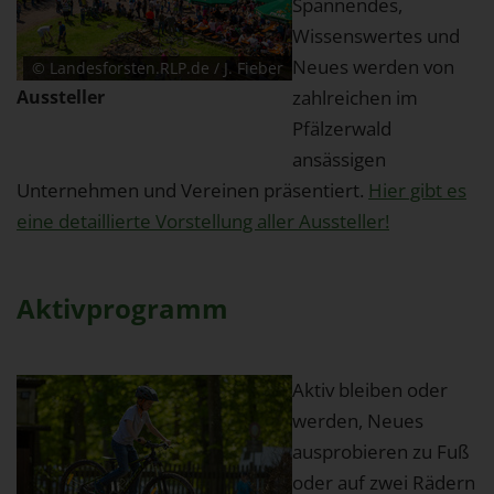
Spannendes,
Wissenswertes und
Neues werden von
© Landesforsten.RLP.de / J. Fieber
Aussteller
zahlreichen im
Pfälzerwald
ansässigen
Unternehmen und Vereinen präsentiert.
Hier gibt es
eine detaillierte Vorstellung aller Aussteller!
Aktivprogramm
Aktiv bleiben oder
werden, Neues
ausprobieren zu Fuß
oder auf zwei Rädern