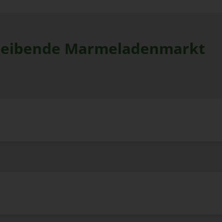
reibende Marmeladenmarkt