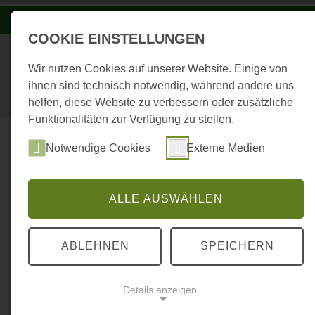
-A
A
A+
COOKIE EINSTELLUNGEN
Wir nutzen Cookies auf unserer Website. Einige von
ihnen sind technisch notwendig, während andere uns
helfen, diese Website zu verbessern oder zusätzliche
Funktionalitäten zur Verfügung zu stellen.
Das Haus
Veranstal
Notwendige Cookies
Externe Medien
Erlebnis Johanniskreuz
ALLE AUSWÄHLEN
...
STARTSEITE
ANMELDUNG STANDBET
ABLEHNEN
SPEICHERN
Willkommen im Anme
Details anzeigen