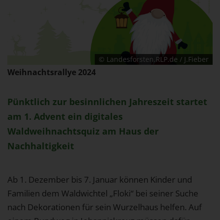
1 Jahr
EXTERNE MEDIEN
Um Inhalte von Videoplattformen und Social Media
© Landesforsten.RLP.de / J.Fieber
Plattformen anzeigen zu können, werden von
Weihnachtsrallye 2024
diesen externen Medien Cookies gesetzt.
Pünktlich zur besinnlichen Jahreszeit startet
YouTube
am 1. Advent ein digitales
Waldweihnachtsquiz am Haus der
Vimeo
Nachhaltigkeit
Ab 1. Dezember bis 7. Januar können Kinder und
Familien dem Waldwichtel „Floki“ bei seiner Suche
nach Dekorationen für sein Wurzelhaus helfen. Auf