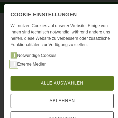
-A
A
A+
COOKIE EINSTELLUNGEN
Wir nutzen Cookies auf unserer Website. Einige von
ihnen sind technisch notwendig, während andere uns
helfen, diese Website zu verbessern oder zusätzliche
Funktionalitäten zur Verfügung zu stellen.
...
STARTSEITE
Notwendige Cookies
PÜNKTLICH ZUR BESINNLICHEN
Externe Medien
JAHRESZEIT STARTET AM 1. ADVENT
EIN DIGITALES
WALDWEIHNACHTSQUIZ AM HAUS
ALLE AUSWÄHLEN
DER NACHHALTIGKEIT
ABLEHNEN
29.11.2024
|
DIGITALER ADVENTSSPASS IM W
ALD