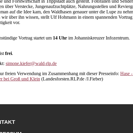
 und Forstwirtschaft in Trippstadt auch gestellt. Fotofallen und Sender
en über Verstecke, Jungenaufzuchtplätze, Nahrungsstellen und Revier
e man auf die Idee kam, den Waldhasen genauer unter die Lupe zu neh
wir über ihn wissen, stellt Ulf Hohmann in einem spannenden Vortra
tigkeit vor.
nstündige Vortrag startet um
14 Uhr
im Johanniskreuzer Infozentrum.
ist
frei
.
kt:
simone.kiefer@wald-rlp.de
zur freien Verwendung im Zusammenhang mit dieser Presseinfo:
Hase -
ier bei Groß und Klein
(Landesforsten.RLP.de /J.Fieber)
NTAKT