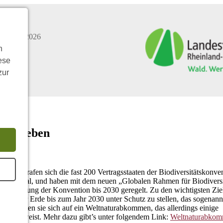
r
06.08.2026
n
ese
zur
t ist Leben
 2022 trafen sich die fast 200 Vertragsstaaten der Biodiversitätskonve
 Montréal, und haben mit dem neuen „Globalen Rahmen für Biodiversi
Umsetzung der Konvention bis 2030 geregelt. Zu den wichtigsten Zie
rozent der Erde bis zum Jahr 2030 unter Schutz zu stellen, das sogenan
de einigten sie sich auf ein Weltnaturabkommen, das allerdings einige
len aufweist. Mehr dazu gibt’s unter folgendem Link:
Weltnaturabko