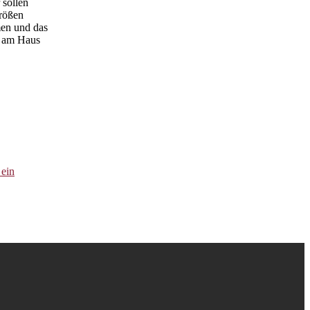
 sollen
größen
men und das
g am Haus
 ein