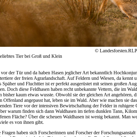
© Landesforsten.RLP.
beliebtes Tier bei Groß und Klein
t vor der Tür und da haben Hasen jeglicher Art bekanntlich Hochkonjun
tertiere der freien Agrarlandschaft. Auf Feldern und Wiesen, da kennt u
s Späher und Fluchttier ist er perfekt ausgerüstet mit seinen großen Au
en. Doch diese Feldhasen haben recht unbekannte Vettern, die im Wal
n bisher kaum etwas wusste. Obwohl sie der gleichen Art angehören, di
m Offenland angepasst hat, leben sie im Wald. Aber wie machen sie das
enden Tiere vor der intensiven Bewirtschaftung der Felder in ruhigere 
ber warum finden sich dann Waldhasen im tiefen dunklen Tann, Kilome
ffenen Fläche? Über die scheuen Waldhasen ist wenig bekannt. Man we
iele es von ihnen gibt.
 Fragen haben sich Forscherinnen und Forscher der Forschungsanstalt 