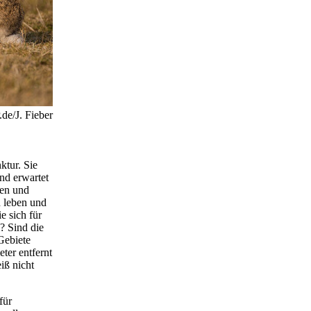
de/J. Fieber
ktur. Sie
nd erwartet
gen und
d leben und
e sich für
? Sind die
Gebiete
ter entfernt
iß nicht
für