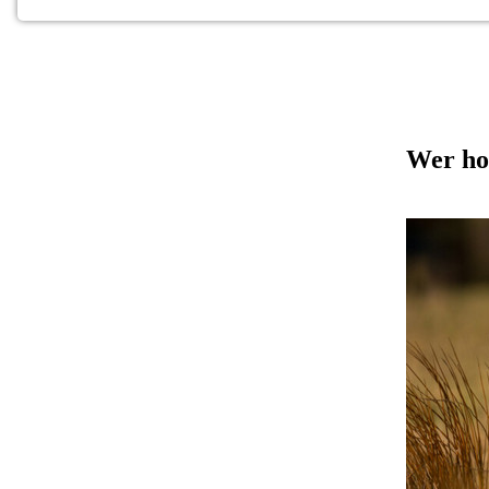
NOTWENDIGE COOKIES
Notwendige Cookies ermöglichen grundlegende
Funktionen und sind für die einwandfreie Funktion der
Website erforderlich.
Einverständnis-Cookie
Wer ho
Name:
cookie_consent
Zweck:
Dieser Cookie speichert die
ausgewählten Einverständnis-Optionen
des Benutzers
Cookie Laufzeit:
1 Jahr
EXTERNE MEDIEN