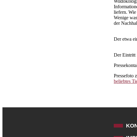
Wildökologie
Information
liefern. Wi
Wenige was 
der Nachhal
Der etwa ei
Der Eintritt 
Pressekonta
Pressefoto 
beliebtes T
KO