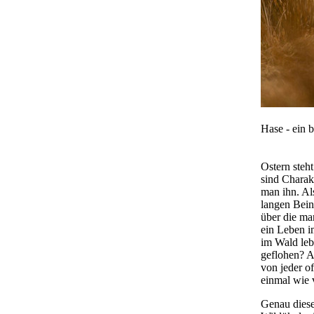
Um Inhalte von Videoplattformen und Social Media
Plattformen anzeigen zu können, werden von diesen
externen Medien Cookies gesetzt.
YouTube
Vimeo
Hase - ein 
Ostern steh
sind Charak
man ihn. Al
langen Bein
über die ma
ein Leben i
im Wald leb
geflohen? A
von jeder o
einmal wie v
Genau diese