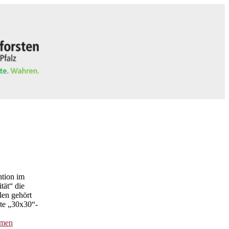
ntion im
tät“ die
len gehört
nte „30x30“-
mmen