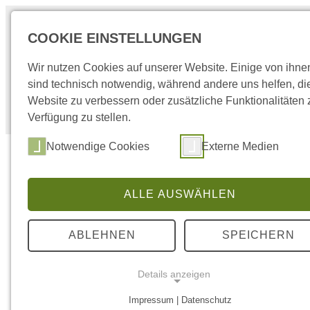
COOKIE EINSTELLUNGEN
Newslette
Wir nutzen Cookies auf unserer Website. Einige von ihne
sind technisch notwendig, während andere uns helfen, di
Website zu verbessern oder zusätzliche Funktionalitäten 
Verfügung zu stellen.
Notwendige Cookies
Externe Medien
Vielfal
ALLE AUSWÄHLEN
ABLEHNEN
SPEICHERN
Im Dezember
kanadischen
gemeinsame 
Details anzeigen
jenes, 30 P
Ziel. Am En
Impressum | Datenschutz
Schwachstel