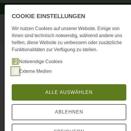
-A
A
A+
COOKIE EINSTELLUNGEN
Wir nutzen Cookies auf unserer Website. Einige von
ihnen sind technisch notwendig, während andere uns
helfen, diese Website zu verbessern oder zusätzliche
Funktionalitäten zur Verfügung zu stellen.
...
STARTSEITE
Notwendige Cookies
EXKURSION ZU
Externe Medien
NATURSCHUTZMASSNAHMEN IM R
EVIER HELTERSBERG
ALLE AUSWÄHLEN
24.02.2026
|
FORST IM DIALOG – PFLANZUNG
AM WALDRAND
ABLEHNEN
Exkursion zu