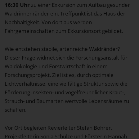
1 Jahr
16:30 Uhr
zu einer Exkursion zum Aufbau gesunder
Waldrinnenränder ein. Treffpunkt ist das Haus der
Nachhaltigkeit. Von dort aus werden
EXTERNE MEDIEN
Fahrgemeinschaften zum Exkursionsort gebildet.
Um Inhalte von Videoplattformen und Social Media
Plattformen anzeigen zu können, werden von
Wie entstehen stabile, artenreiche Waldränder?
diesen externen Medien Cookies gesetzt.
Dieser Frage widmet sich die Forschungsanstalt für
YouTube
Waldökologie und Forstwirtschaft in einem
Forschungsprojekt. Ziel ist es, durch optimale
Lichtverhältnisse, eine vielfältige Struktur sowie die
Vimeo
Förderung insekten- und vogelfreundlicher Kraut-,
Strauch- und Baumarten wertvolle Lebensräume zu
schaffen.
Vor Ort begleiten Revierleiter Stefan Bohrer,
Projektleiterin Sonja Schulze und Försterin Hannah